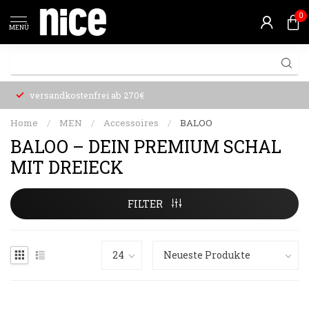
0
MENÜ
versandkostenfrei ab 270€
Home
/
MEN
/
Accessoires
/
BALOO
BALOO – DEIN PREMIUM SCHAL
MIT DREIECK
FILTER