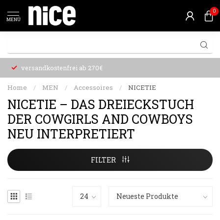
0
MENÜ
versandkostenfrei ab 270€
Home
/
MEN
/
Accessoires
/
NICETIE
NICETIE – DAS DREIECKSTUCH
DER COWGIRLS AND COWBOYS
NEU INTERPRETIERT
FILTER