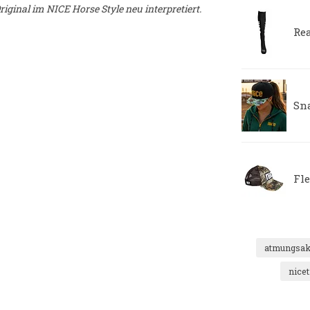
ginal im NICE Horse Style neu interpretiert.
Re
Sn
Fl
atmungsak
nicet