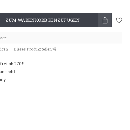
ZUM WARENKORB HINZUFÜGEN
tage
fügen
Dieses Produkt teilen
rei ab 270€
aberecht
any