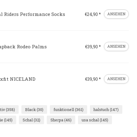
al Riders Performance Socks
€24,90 *
ANSEHEN
apback Rodeo Palms
€39,90 *
ANSEHEN
exfit NICELAND
€39,90 *
ANSEHEN
tiv
(358)
Black
(30)
funktionell
(361)
halstuch
(147)
ie
(145)
Schal
(32)
Sherpa
(46)
usa schal
(145)