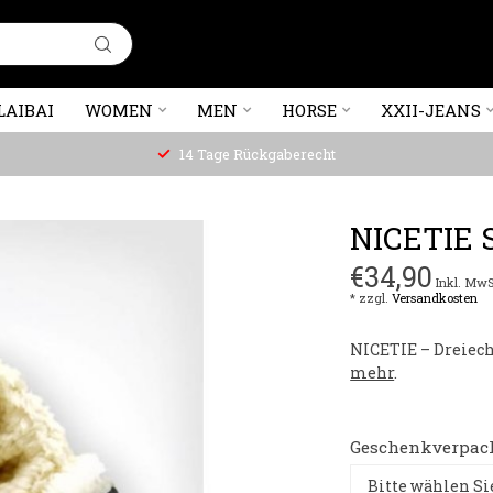
LAIBAI
WOMEN
MEN
HORSE
XXII-JEANS
14 Tage Rückgaberecht
NICETIE
€34,90
Inkl. MwS
* zzgl.
Versandkosten
NICETIE – Dreiech
mehr
.
Geschenkverpac