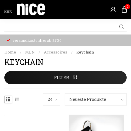
0
MENÜ
versandkostenfrei ab 270€
Home
/
MEN
/
Accessoires
/
Keychain
KEYCHAIN
FILTER