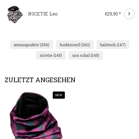
NICETIE Leo
€29,90 *
atmungsaktiv
(358)
funktionell
(361)
halstuch
(147)
nicetie
(145)
usa schal
(145)
ZULETZT ANGESEHEN
NEW