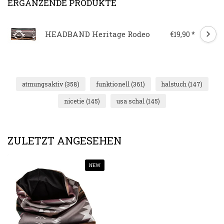
ERGÄNZENDE PRODUKTE
HEADBAND Heritage Rodeo
€19,90 *
atmungsaktiv
(358)
funktionell
(361)
halstuch
(147)
nicetie
(145)
usa schal
(145)
ZULETZT ANGESEHEN
NEW