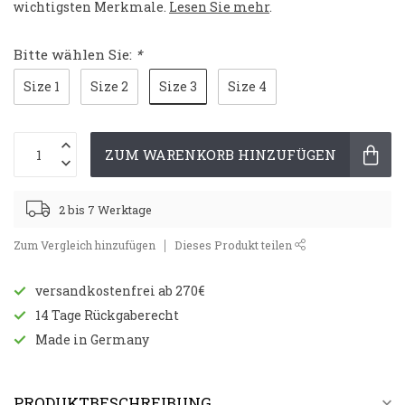
wichtigsten Merkmale.
Lesen Sie mehr
.
Bitte wählen Sie:
*
Size 3
Size 1
Size 2
Size 4
ZUM WARENKORB HINZUFÜGEN
2 bis 7 Werktage
Zum Vergleich hinzufügen
Dieses Produkt teilen
versandkostenfrei ab 270€
14 Tage Rückgaberecht
Made in Germany
PRODUKTBESCHREIBUNG