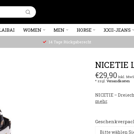
LAIBAI
WOMEN
MEN
HORSE
XXII-JEANS
14 Tage Rückgaberecht
NICETIE 
€29,90
Inkl. MwS
* zzgl.
Versandkosten
NICETIE – Dreiech
mehr
.
Geschenkverpac