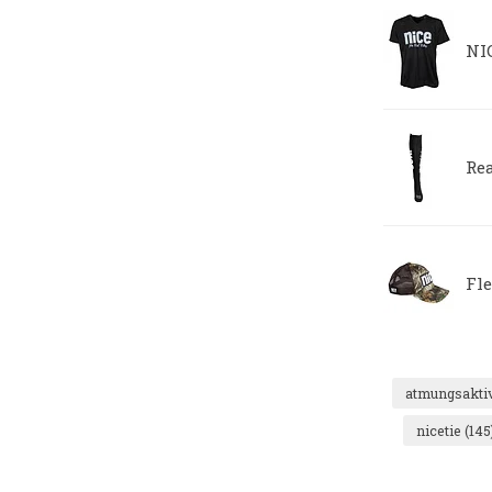
NIC
Re
Fl
atmungsakti
nicetie
(145