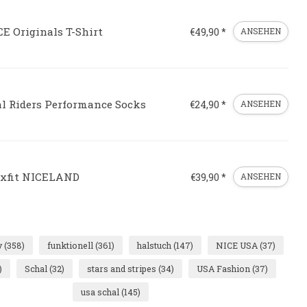
E Originals T-Shirt
€49,90 *
ANSEHEN
al Riders Performance Socks
€24,90 *
ANSEHEN
exfit NICELAND
€39,90 *
ANSEHEN
v
(358)
funktionell
(361)
halstuch
(147)
NICE USA
(37)
)
Schal
(32)
stars and stripes
(34)
USA Fashion
(37)
usa schal
(145)