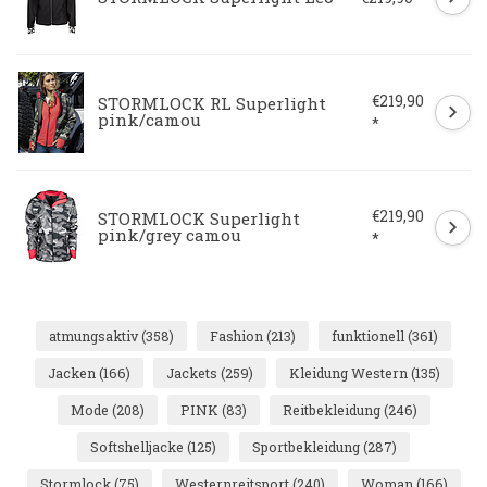
€219,90
STORMLOCK RL Superlight
pink/camou
*
€219,90
STORMLOCK Superlight
pink/grey camou
*
atmungsaktiv
(358)
Fashion
(213)
funktionell
(361)
Jacken
(166)
Jackets
(259)
Kleidung Western
(135)
Mode
(208)
PINK
(83)
Reitbekleidung
(246)
Softshelljacke
(125)
Sportbekleidung
(287)
Stormlock
(75)
Westernreitsport
(240)
Woman
(166)