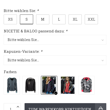
Bitte wählen Sie:
*
S
XS
M
L
XL
XXL
NICETIE & BALOO passend dazu:
*
Kapuzen-Variante:
*
Farben
ZUM WARENKORB HINZUFÜGEN