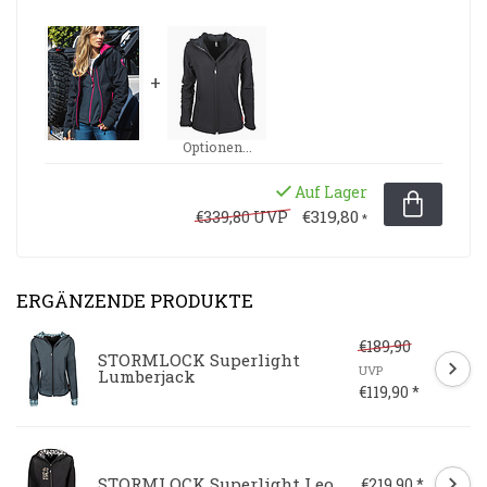
+
Optionen...
Auf Lager
€319,80
€339,80 UVP
*
ERGÄNZENDE PRODUKTE
€189,90
STORMLOCK Superlight
UVP
Lumberjack
€119,90 *
STORMLOCK Superlight Leo
€219,90 *