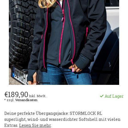
€189,90
Auf Lager
Inkl. MwSt.
* zzgl.
Versandkosten
Deine perfekte Übergangsjacke: STORMLOCK RL
superlight, wind- und wasserdichter Softshell mit vielen
Extras.
Lesen Sie mehr
.