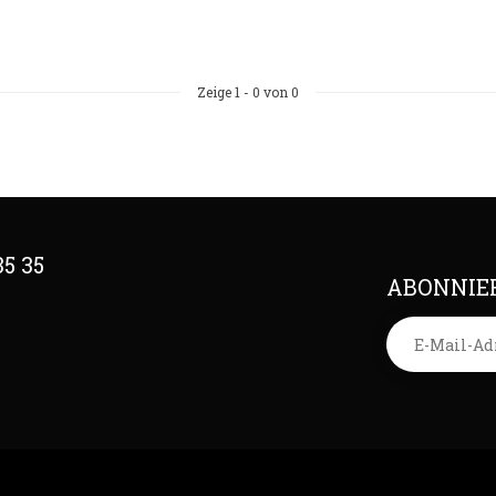
Zeige
1
-
0
von 0
35 35
ABONNIER