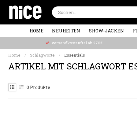
HOME
NEUHEITEN
SHOW-JACKEN
F
versandkostenfrei ab 270€
Home
/
Schlagworte
/
Essentials
ARTIKEL MIT SCHLAGWORT E
0
Produkte