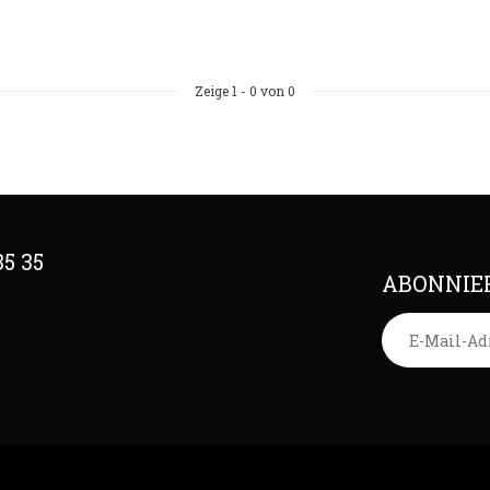
Zeige
1
-
0
von 0
35 35
ABONNIER