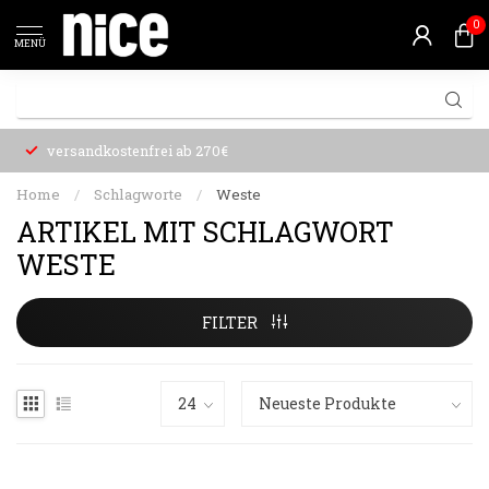
0
MENÜ
versandkostenfrei ab 270€
Home
/
Schlagworte
/
Weste
ARTIKEL MIT SCHLAGWORT
WESTE
FILTER