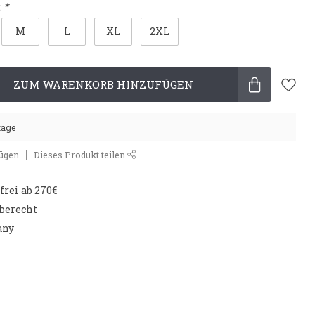
:
*
M
L
XL
2XL
ZUM WARENKORB HINZUFÜGEN
tage
fügen
Dieses Produkt teilen
rei ab 270€
aberecht
any