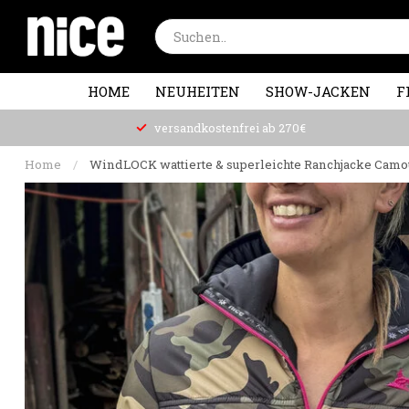
HOME
NEUHEITEN
SHOW-JACKEN
F
versandkostenfrei ab 270€
Home
/
WindLOCK wattierte & superleichte Ranchjacke Cam