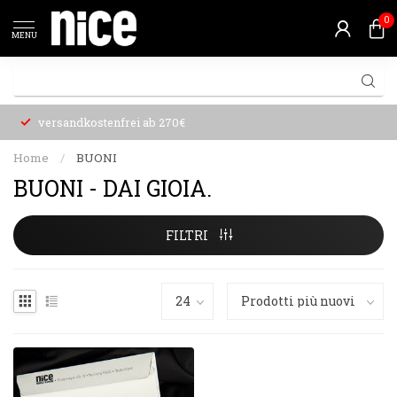
0
MENU
versandkostenfrei ab 270€
Home
/
BUONI
BUONI - DAI GIOIA.
FILTRI