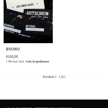
BUONO
€100,00
* IVA Incl. Escl.
Costi di spedizione
Risultati
1
-
1
di 1