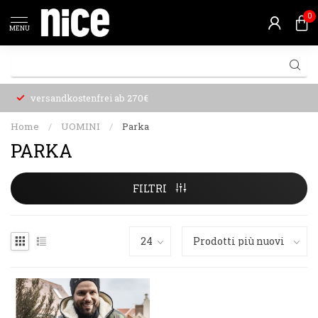
0
MENU
versandkostenfrei ab 270€
Home
/
UOMINI
/
Parka
PARKA
FILTRI