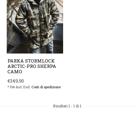
PARKA STORMLOCK
ARCTIC-PRO SHERPA
CAMO
€349,90
* IVA Incl. Escl.
Costi di spedizione
Risultati
1
-
1
di 1