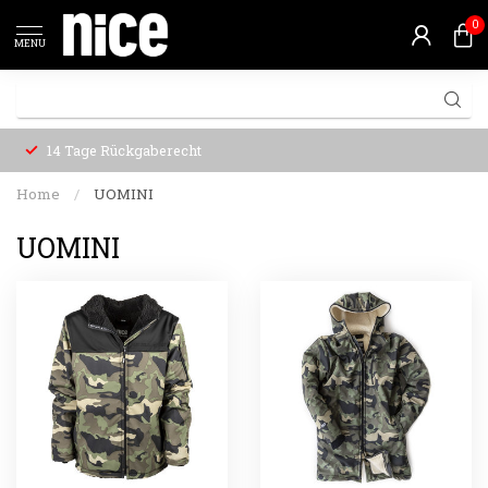
0
MENU
14 Tage Rückgaberecht
Home
/
UOMINI
UOMINI