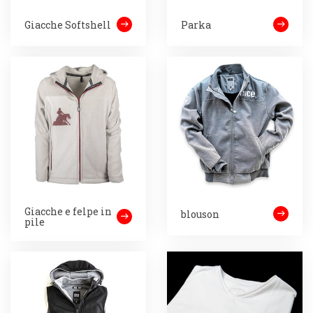
Giacche Softshell
Parka
Giacche e felpe in
blouson
pile