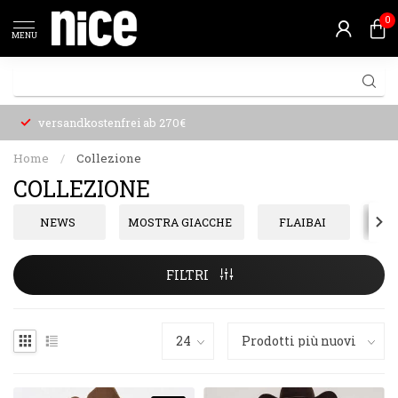
0
MENU
versandkostenfrei ab 270€
Home
/
Collezione
COLLEZIONE
NEWS
MOSTRA GIACCHE
FLAIBAI
D
FILTRI