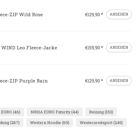
eece-ZIP Wild Rose
€129,90 *
ANSEHEN
 WIND Leo Fleece-Jacke
€159,90 *
ANSEHEN
eece-ZIP Purple Rain
€129,90 *
ANSEHEN
 EURO
(46)
NRHA EURO Futurity
(44)
Reining
(153)
idung
(287)
Western Hoodie
(69)
Westernreitsport
(240)