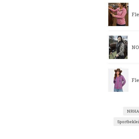
Fl
NO
Fl
NRHA
Sportbekle