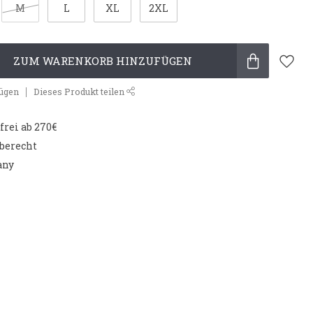
M
L
XL
2XL
ZUM WARENKORB HINZUFÜGEN
fügen
Dieses Produkt teilen
rei ab 270€
aberecht
any