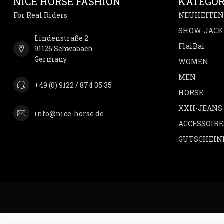
NICE HORSE FASHION
KATEGOR
For Real Riders
NEUHEITEN
SHOW-JACK
Lindenstraße 2
FlaiBai
91126 Schwabach
Germany
WOMEN
MEN
+49 (0) 9122 / 874 35 35
HORSE
XXII-JEANS
info@nice-horse.de
ACCESSOIRE
GUTSCHEIN