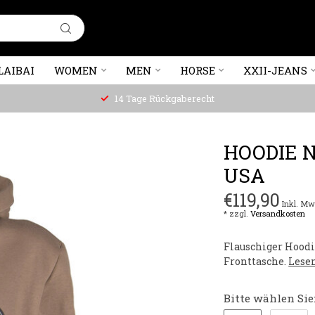
LAIBAI
WOMEN
MEN
HORSE
XXII-JEANS
14 Tage Rückgaberecht
HOODIE 
USA
€119,90
Inkl. Mw
* zzgl.
Versandkosten
Flauschiger Hoodi
Fronttasche.
Lese
Bitte wählen Sie