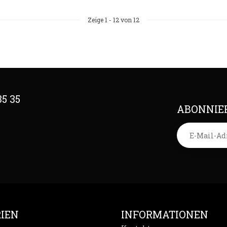
Zeige
1
-
12
von 12
35 35
ABONNIER
IEN
INFORMATIONEN