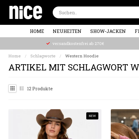
HOME
NEUHEITEN
SHOW-JACKEN
F
versandkostenfrei ab 270€
Home
/
Schlagworte
/
Western Hoodie
ARTIKEL MIT SCHLAGWORT W
12
Produkte
NEW