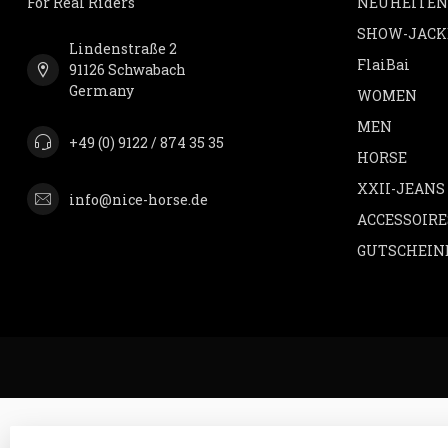
For Real Riders
NEUHEITEN
SHOW-JACK
Lindenstraße 2
FlaiBai
91126 Schwabach
Germany
WOMEN
MEN
+49 (0) 9122 / 874 35 35
HORSE
XXII-JEANS
info@nice-horse.de
ACCESSOIRE
GUTSCHEIN