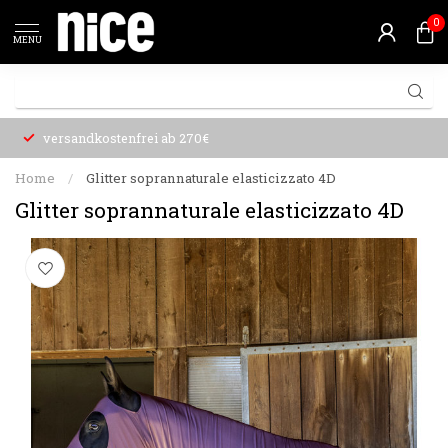
0
MENU
versandkostenfrei ab 270€
Home
/
Glitter soprannaturale elasticizzato 4D
Glitter soprannaturale elasticizzato 4D