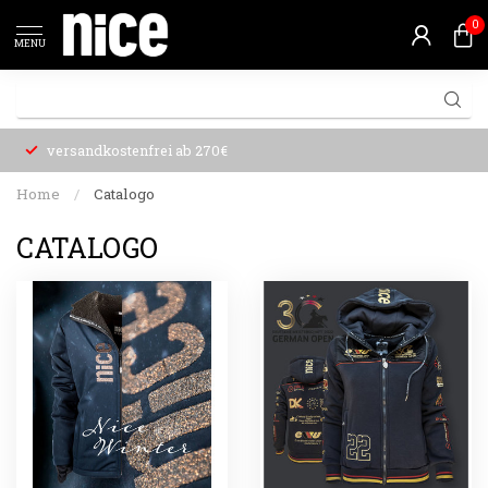
0
MENU
versandkostenfrei ab 270€
Home
/
Catalogo
CATALOGO