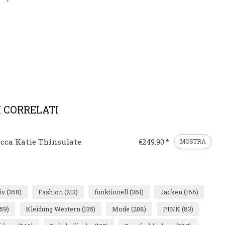
 CORRELATI
acca Katie Thinsulate
€249,90 *
MOSTRA
iv
(358)
Fashion
(213)
funktionell
(361)
Jacken
(166)
59)
Kleidung Western
(135)
Mode
(208)
PINK
(83)