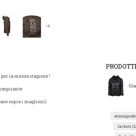
PRODOTTI
a per la mezza stagione
!
Gi
traspirante
ssare sopra i maglioni)
atmungsakt
Jackets
(2