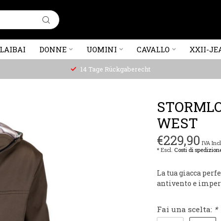
LAIBAI
DONNE
UOMINI
CAVALLO
XXII-JE
14 Tage Rückgaberecht
STORMLO
WEST
€229,90
IVA Incl
* Escl.
Costi di spedizion
La tua giacca perf
antivento e imper
Fai una scelta:
*