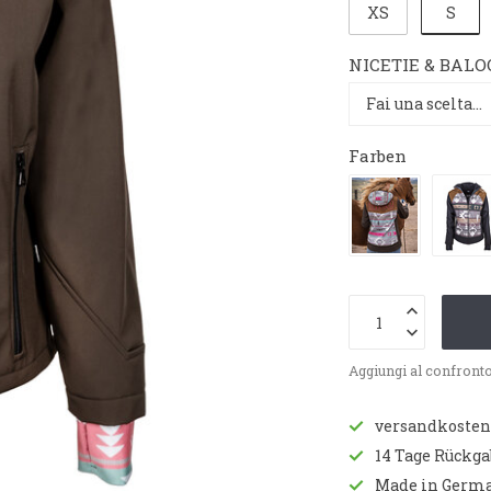
S
XS
NICETIE & BALOO
Farben
Aggiungi al confront
versandkostenf
14 Tage Rückg
Made in Germ