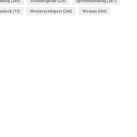
eidung
(246)
Softshelljacke
(125)
Sportbekleidung
(287)
rmlock
(75)
Westernreitsport
(240)
Woman
(166)