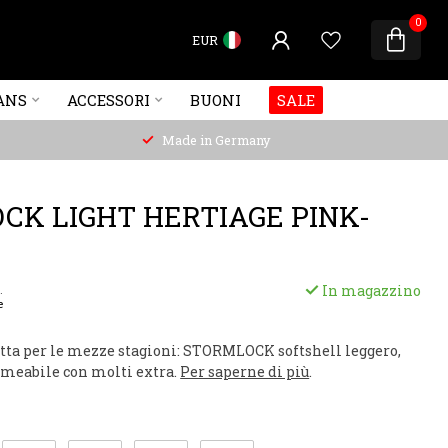
0
EUR
ANS
ACCESSORI
BUONI
SALE
Made in Germany
CK LIGHT HERTIAGE PINK-
In magazzino
.
e
etta per le mezze stagioni: STORMLOCK softshell leggero,
meabile con molti extra.
Per saperne di più
.