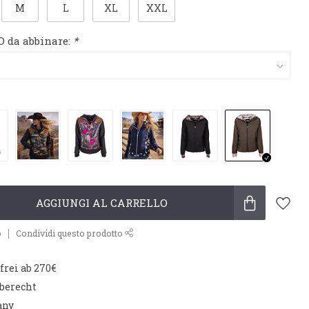
M
L
XL
XXL
 da abbinare:
*
AGGIUNGI AL CARRELLO
o
Condividi questo prodotto
rei ab 270€
aberecht
any