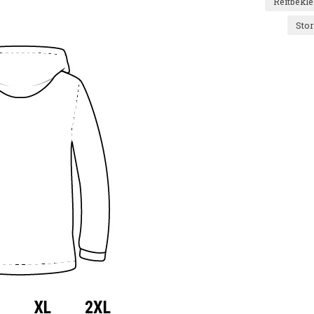
Reitbekl
Sto