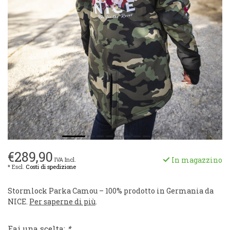
€289,90
In magazzino
IVA Incl.
* Escl.
Costi di spedizione
Stormlock Parka Camou – 100% prodotto in Germania da
NICE.
Per saperne di più
.
Fai una scelta:
*