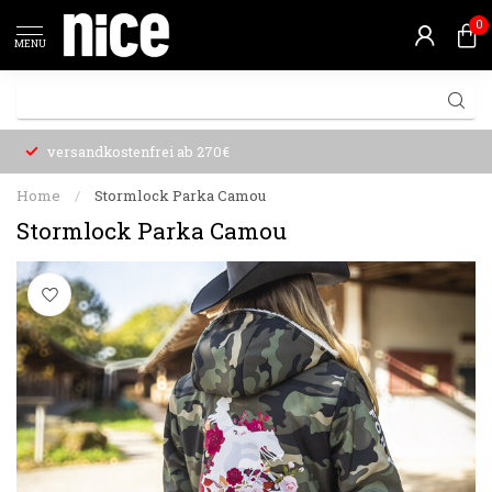
0
MENU
versandkostenfrei ab 270€
Home
/
Stormlock Parka Camou
Stormlock Parka Camou