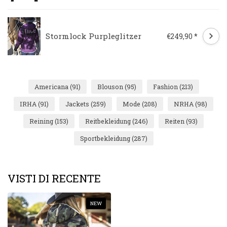
Stormlock Purpleglitzer
€249,90 *
Americana
(91)
Blouson
(95)
Fashion
(213)
IRHA
(91)
Jackets
(259)
Mode
(208)
NRHA
(98)
Reining
(153)
Reitbekleidung
(246)
Reiten
(93)
Sportbekleidung
(287)
VISTI DI RECENTE
NEW