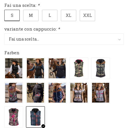
Fai una scelta:
*
S
M
L
XL
XXL
variante con cappuccio:
*
Farben