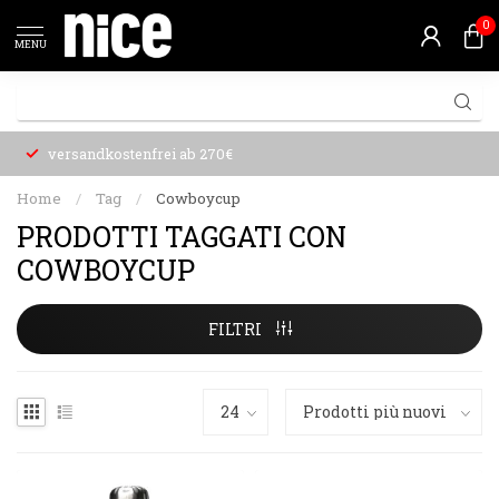
0
MENU
versandkostenfrei ab 270€
Home
/
Tag
/
Cowboycup
PRODOTTI TAGGATI CON
COWBOYCUP
FILTRI