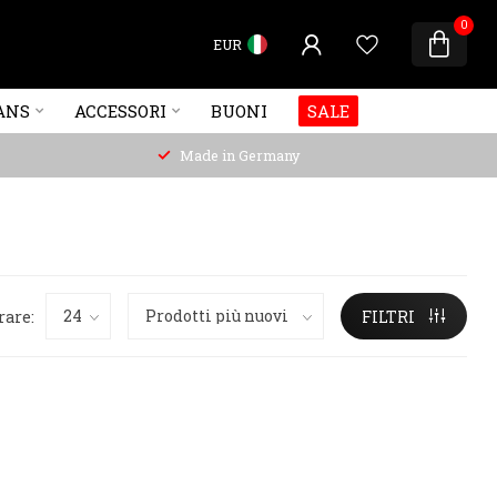
0
EUR
ANS
ACCESSORI
BUONI
SALE
Made in Germany
rare:
FILTRI