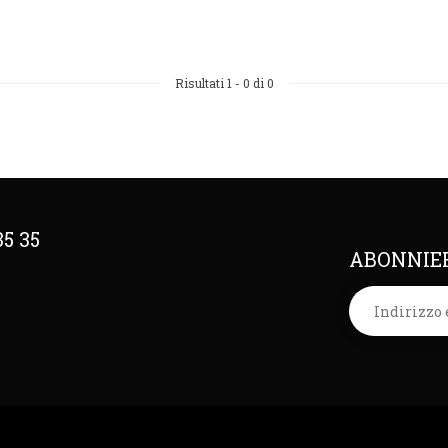
Risultati
1
-
0
di 0
35 35
ABONNIER