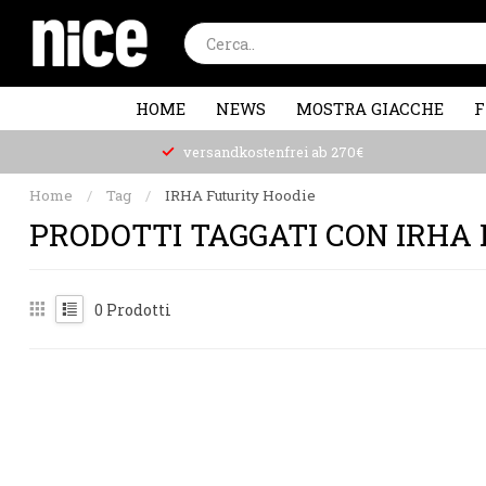
HOME
NEWS
MOSTRA GIACCHE
F
versandkostenfrei ab 270€
Home
/
Tag
/
IRHA Futurity Hoodie
PRODOTTI TAGGATI CON IRHA
0
Prodotti