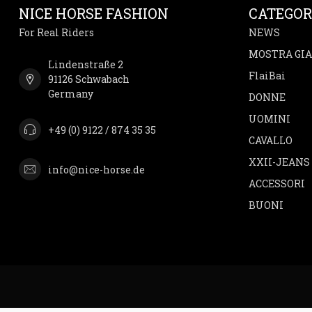
NICE HORSE FASHION
CATEGOR
For Real Riders
NEWS
MOSTRA GI
Lindenstraße 2
FlaiBai
91126 Schwabach
Germany
DONNE
UOMINI
+49 (0) 9122 / 874 35 35
CAVALLO
XXII-JEANS
info@nice-horse.de
ACCESSORI
BUONI