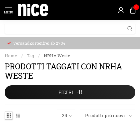
0
MENU
versandkostenfrei ab 270€
Home
/
Tag
/
NRHA Weste
PRODOTTI TAGGATI CON NRHA
WESTE
FILTRI