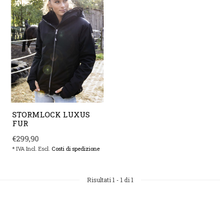
STORMLOCK LUXUS
FUR
€299,90
* IVA Incl. Escl.
Costi di spedizione
Risultati
1
-
1
di 1