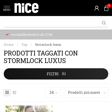
0
MENU
versandkostenfrei ab 270€
Home
/
Tag
/
Stormlock luxus
PRODOTTI TAGGATI CON
STORMLOCK LUXUS
FILTRI