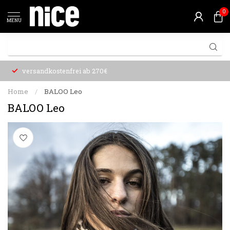
0
MENU
versandkostenfrei ab 270€
Home
/
BALOO Leo
BALOO Leo