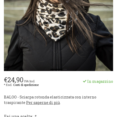
€24,90
In magazzino
IVA Incl.
* Escl.
Costi di spedizione
BALOO - Sciarpa rotonda elasticizzata con interno
traspirante
Per saperne di più
.
Fai una scelta:
*