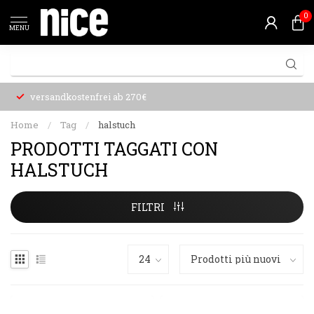
0
MENU
versandkostenfrei ab 270€
Home
/
Tag
/
halstuch
PRODOTTI TAGGATI CON
HALSTUCH
FILTRI