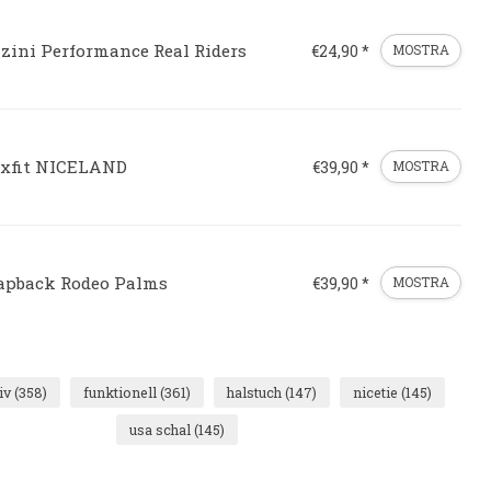
lzini Performance Real Riders
€24,90 *
MOSTRA
exfit NICELAND
€39,90 *
MOSTRA
apback Rodeo Palms
€39,90 *
MOSTRA
iv
(358)
funktionell
(361)
halstuch
(147)
nicetie
(145)
usa schal
(145)