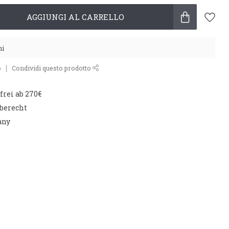
AGGIUNGI AL CARRELLO
ni
o
Condividi questo prodotto
rei ab 270€
aberecht
any