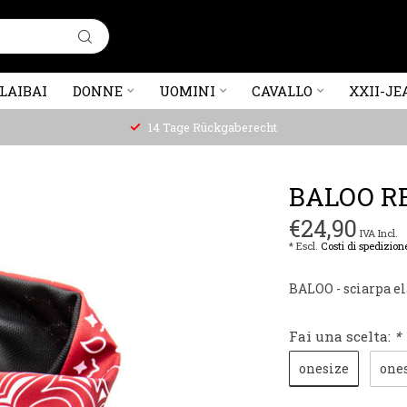
LAIBAI
DONNE
UOMINI
CAVALLO
XXII-JE
14 Tage Rückgaberecht
BALOO R
€24,90
IVA Incl.
* Escl.
Costi di spedizion
BALOO - sciarpa e
Fai una scelta:
*
onesize
one