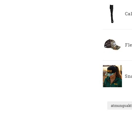
Ca
Fl
Sn
atmungsakt