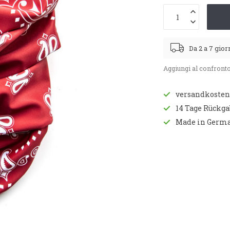
Da 2 a 7 gior
Aggiungi al confront
versandkostenf
14 Tage Rückg
Made in Germ