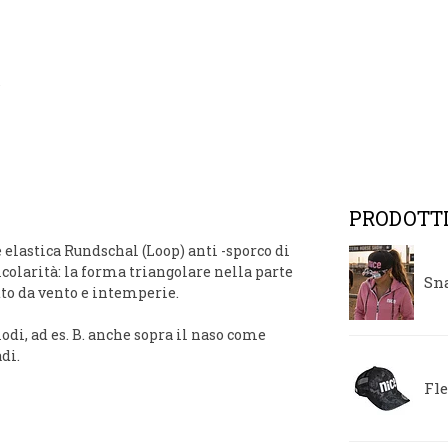
PRODOTTI
 elastica
Rundschal
(Loop)
anti
-sporco di
icolarità: la forma triangolare nella parte
Sn
tto da vento e intemperie.
di, ad es. B. anche sopra il naso come
di.
Fl