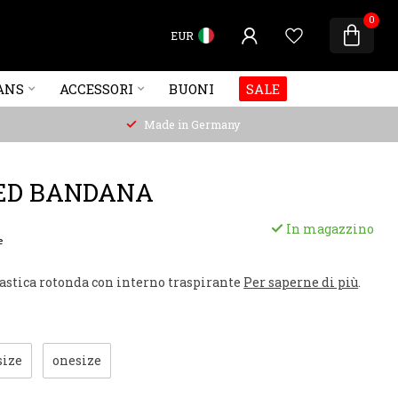
0
EUR
ANS
ACCESSORI
BUONI
SALE
Made in Germany
ED BANDANA
In magazzino
e
lastica rotonda con interno traspirante
Per saperne di più
.
size
onesize