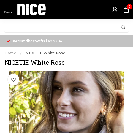
0
MENU
versandkostenfrei ab 270€
Home
/
NICETIE White Rose
NICETIE White Rose