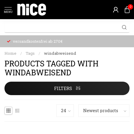
0
MENU
versandkostenfrei ab 270€
Home
/
Tags
/
windabweisend
PRODUCTS TAGGED WITH
WINDABWEISEND
FILTERS